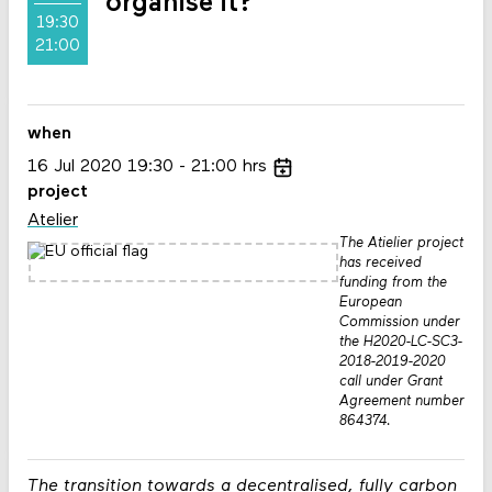
organise it?
19:30
21:00
when
16
Jul
2020
19:30
21:00
hrs
project
Atelier
The Atielier project
has received
funding from the
European
Commission under
the H2020-LC-SC3-
2018-2019-2020
call under Grant
Agreement number
864374.
The transition towards a decentralised, fully carbon