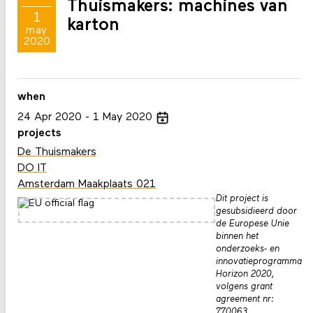
Thuismakers: machines van
1
karton
may
2020
when
24
Apr
2020
1
May
2020
projects
De Thuismakers
DO IT
Amsterdam Maakplaats 021
Dit project is
gesubsidieerd door
de Europese Unie
binnen het
onderzoeks- en
innovatieprogramma
Horizon 2020,
volgens grant
agreement nr:
770063.