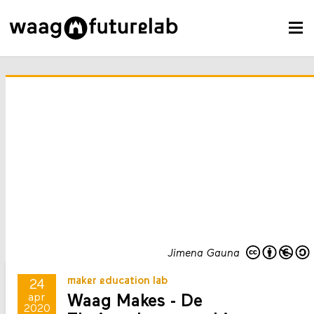
Jimena Gauna
maker education lab
24
Waag Makes - De
apr
2020