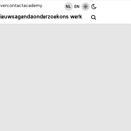
ver
contact
academy
NL
EN
nieuws
agenda
onderzoek
ons werk