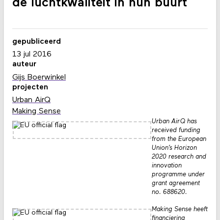
de luchtkwaliteit in hun buurt
gepubliceerd
13 jul 2016
auteur
Gijs Boerwinkel
projecten
Urban AirQ
Making Sense
Urban AirQ has
received funding
from the European
Union’s Horizon
2020 research and
innovation
programme under
grant agreement
no. 688620.
Making Sense heeft
financiering