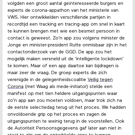
volgden een groot aantal geïnteresseerde burgers en
experts de corona-appathon van het ministerie van
VWS. Hier ontwikkelden verschillende partijen in
recordtijd een tracking en tracing-app om snel in kaart
te kunnen brengen met wie een besmet persoon in
contact is geweest. Zo’n app zou volgens minister de
Jonge en minister-president Rutte onmisbaar zijn in het
contactonderzoek van de GGD. De app zou het
mogelijk maken versneld uit de ‘intelligente lockdown’
te komen. Maar of een app daartoe kan bijdragen is
maar zeer de vraag. De groep experts die zich
verenigde in de gelegenheidscoalitie
Veilig tegen
Corona
(met Waag als mede-initiator) stelde een
manifest op met tien heldere uitgangspunten waar
zo’n app aan zou moeten voldoen, maar trok zich na
de eerste selectiedag terug uit het proces. We hadden
onvoldoende grip op het proces en zagen de
uitgangspunten te weinig terug in de voorstellen. Ook
de Autoriteit Persoonsgegevens gaf later aan niet in