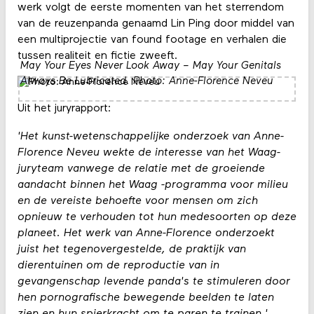
werk volgt de eerste momenten van het sterrendom
van de reuzenpanda genaamd Lin Ping door middel van
een multiprojectie van found footage en verhalen die
tussen realiteit en fictie zweeft.
May Your Eyes Never Look Away – May Your Genitals
Always Be Lubricated. Photo: Anne-Florence Neveu
Uit het juryrapport:
'Het kunst-wetenschappelijke onderzoek van Anne-
Florence Neveu wekte de interesse van het Waag-
juryteam vanwege de relatie met de groeiende
aandacht binnen het Waag -programma voor milieu
en de vereiste behoefte voor mensen om zich
opnieuw te verhouden tot hun medesoorten op deze
planeet. Het werk van Anne-Florence onderzoekt
juist het tegenovergestelde, de praktijk van
dierentuinen om de reproductie van in
gevangenschap levende panda's te stimuleren door
hen pornografische bewegende beelden te laten
zien en hun spierkracht om te paren te trainen.'