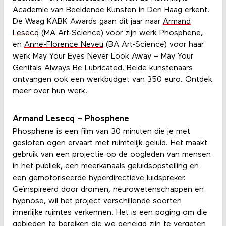
Academie van Beeldende Kunsten in Den Haag erkent.
De Waag KABK Awards gaan dit jaar naar
Armand
Lesecq
(MA Art-Science) voor zijn werk Phosphene,
en
Anne-Florence Neveu
(BA Art-Science) voor haar
werk May Your Eyes Never Look Away – May Your
Genitals Always Be Lubricated. Beide kunstenaars
ontvangen ook een werkbudget van 350 euro. Ontdek
meer over hun werk.
Armand Lesecq – Phosphene
Phosphene is een film van 30 minuten die je met
gesloten ogen ervaart met ruimtelijk geluid. Het maakt
gebruik van een projectie op de oogleden van mensen
in het publiek, een meerkanaals geluidsopstelling en
een gemotoriseerde hyperdirectieve luidspreker.
Geïnspireerd door dromen, neurowetenschappen en
hypnose, wil het project verschillende soorten
innerlijke ruimtes verkennen. Het is een poging om die
gebieden te bereiken die we geneigd zijn te vergeten