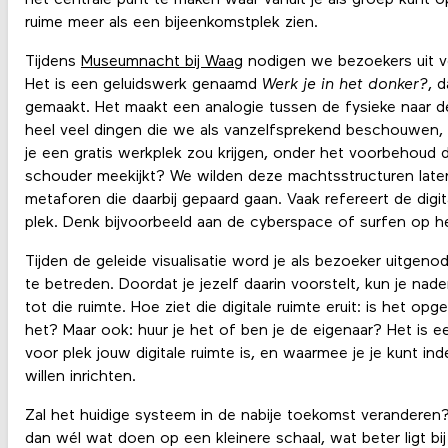
ruime meer als een bijeenkomstplek zien.
Tijdens
Museumnacht bij Waag
nodigen we bezoekers uit vo
Het is een geluidswerk genaamd
Werk je in het donker?
, 
gemaakt. Het maakt een analogie tussen de fysieke naar de
heel veel dingen die we als vanzelfsprekend beschouwen, o
je een gratis werkplek zou krijgen, onder het voorbehoud da
schouder meekijkt? We wilden deze machtsstructuren laten
metaforen die daarbij gepaard gaan. Vaak refereert de digit
plek. Denk bijvoorbeeld aan de cyberspace of surfen op he
Tijden de geleide visualisatie word je als bezoeker uitgeno
te betreden. Doordat je jezelf daarin voorstelt, kun je nad
tot die ruimte. Hoe ziet die digitale ruimte eruit: is het op
het? Maar ook: huur je het of ben je de eigenaar? Het is 
voor plek jouw digitale ruimte is, en waarmee je je kunt i
willen inrichten.
Zal het huidige systeem in de nabije toekomst veranderen? 
dan wél wat doen op een kleinere schaal, wat beter ligt bij