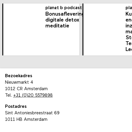
planet b podcast
pl
Bonusaflevering:
Ku
digitale detox
en
meditatie
inz
ma
St
Te
Le
Bezoekadres
Nieuwmarkt 4
1012 CR Amsterdam
Tel.
+31 (0)20 5579898
Postadres
Sint Antoniesbreestraat 69
1011 HB Amsterdam