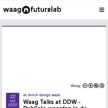
Waag
at dutch design week
22
Waag Talks at DDW -
okt
2020