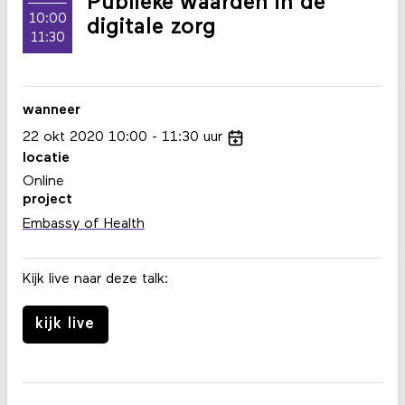
Publieke waarden in de
10:00
digitale zorg
11:30
wanneer
22
okt
2020
10:00
11:30
uur
locatie
Online
project
Embassy of Health
Kijk live naar deze talk:
kijk live