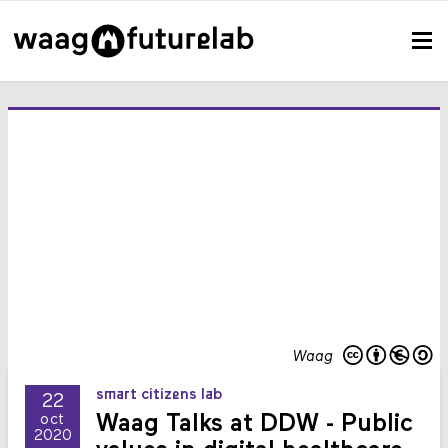
Waag
smart citizens lab
22
Waag Talks at DDW - Public
oct
2020