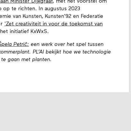
 aan Minister Dijkgraaf
, met het voorstel om
 op te richten. In augustus 2023
emie van Kunsten, Kunsten’92 en Federatie
er
'Zet creativiteit in voor de toekomst van
het initiatief KxWxS.
Špela Petrič:
een werk over het spel tussen
kommerplant. PL’AI bekijkt hoe we technologie
 te gaan met planten.