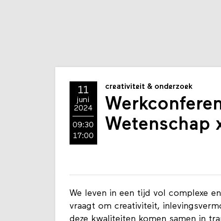
creativiteit & onderzoek
11
Werkconferent
juni
2024
Wetenschap 
09:30
17:00
We leven in een tijd vol complexe e
vraagt om creativiteit, inlevingsver
deze kwaliteiten komen samen in tra