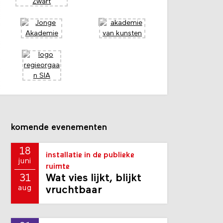
komende evenementen
18
installatie in de publieke
juni
ruimte
Wat vies lijkt, blijkt
31
aug
vruchtbaar