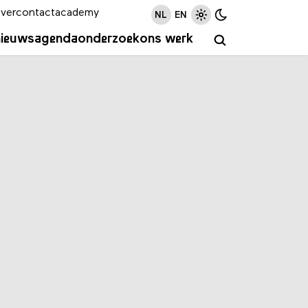
ver
contact
academy
NL
EN
nieuws
agenda
onderzoek
ons werk