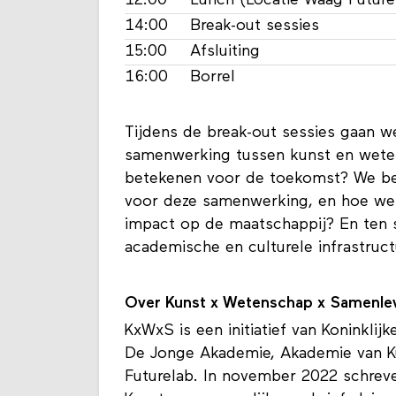
12:00
Lunch (Locatie Waag Future
14:00
Break-out sessies
15:00
Afsluiting
16:00
Borrel
Tijdens de break-out sessies gaan w
samenwerking tussen kunst en weten
betekenen voor de toekomst? We bes
voor deze samenwerking, en hoe we
impact op de maatschappij? En ten sl
academische en culturele infrastruct
Over Kunst x Wetenschap x Samenle
KxWxS is een initiatief van Koninkl
De Jonge Akademie, Akademie van K
Futurelab. In november 2022 schre