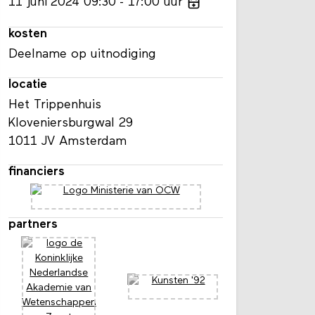
11
juni
2024
09:30
17:00
uur
kosten
Deelname op uitnodiging
locatie
Het Trippenhuis
Kloveniersburgwal 29
1011 JV Amsterdam
financiers
partners