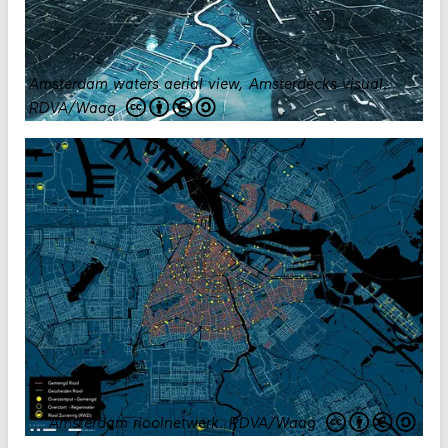
Amsterdam waters aerial view, Amsterdecks visual.
RDVA/Waag
Amsterdam rioolnetwerk
.
RDVA/Waag