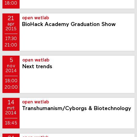
18:00
21
open wetlab
BioHack Academy Graduation Show
apr
2015
17:30
21:00
5
open wetlab
Next trends
nov
2014
18:00
20:00
14
open wetlab
Transhumanism/Cyborgs & Biotechnology
mrt
2014
18:45