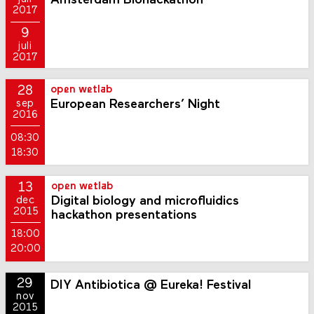
Amsterdam Biohackathon
2017
9
juli
2017
28
open wetlab
European Researchers’ Night
sep
2016
08:30
18:30
13
open wetlab
Digital biology and microfluidics
dec
2015
hackathon presentations
18:00
20:00
29
DIY Antibiotica @ Eureka! Festival
nov
2015