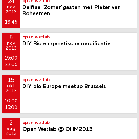
24
open wetlab
Delftse 'Zomer'gasten met Pieter van
nov
2013
Boheemen
16:45
5
open wetlab
DIY Bio en genetische modificatie
nov
2013
19:00
22:00
15
open wetlab
DIY bio Europe meetup Brussels
okt
2013
10:00
15:00
2
open wetlab
Open Wetlab @ OHM2013
aug
2013