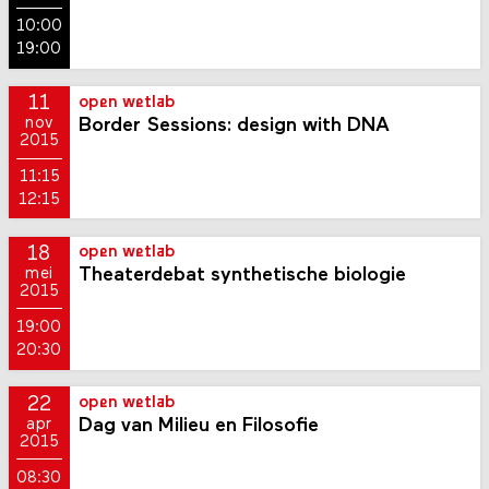
10:00
19:00
11
open wetlab
Border Sessions: design with DNA
nov
2015
11:15
12:15
18
open wetlab
Theaterdebat synthetische biologie
mei
2015
19:00
20:30
22
open wetlab
Dag van Milieu en Filosofie
apr
2015
08:30