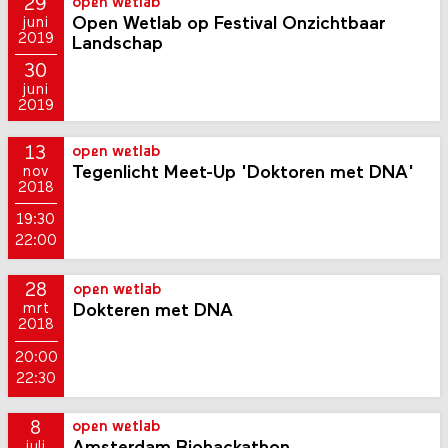
29
open wetlab
Open Wetlab op Festival Onzichtbaar
juni
2019
Landschap
30
juni
2019
13
open wetlab
Tegenlicht Meet-Up 'Doktoren met DNA'
nov
2018
19:30
22:00
28
open wetlab
Dokteren met DNA
mrt
2018
20:00
22:30
8
open wetlab
juli