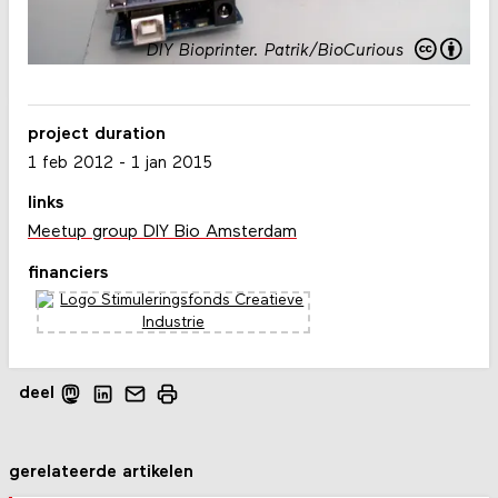
DIY Bioprinter
.
Patrik/BioCurious
project duration
1 feb 2012
-
1 jan 2015
links
Meetup group DIY Bio Amsterdam
financiers
deel
gerelateerde artikelen