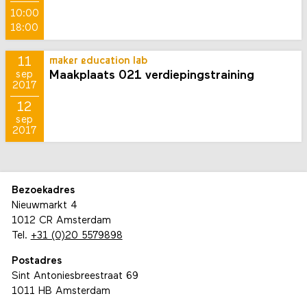
10:00
18:00
11
maker education lab
Maakplaats 021 verdiepingstraining
sep
2017
12
sep
2017
Bezoekadres
Nieuwmarkt 4
1012 CR Amsterdam
Tel.
+31 (0)20 5579898
Postadres
Sint Antoniesbreestraat 69
1011 HB Amsterdam