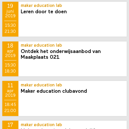
19
maker education lab
Leren door te doen
juni
2019
15:30
21:30
18
maker education lab
Ontdek het onderwijsaanbod van
apr
2019
Maakplaats 021
15:30
18:30
11
maker education lab
Maker education clubavond
apr
2019
18:45
21:00
17
maker education lab