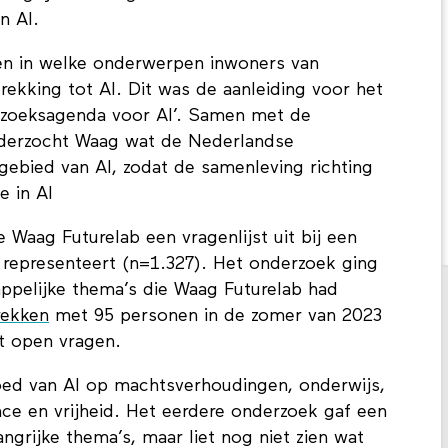
n AI.
gen in welke onderwerpen inwoners van
ekking tot AI. Dit was de aanleiding voor het
rzoeksagenda voor AI’. Samen met de
derzocht Waag wat de Nederlandse
gebied van AI, zodat de samenleving richting
e in AI
Waag Futurelab een vragenlijst uit bij een
 representeert (n=1.327). Het onderzoek ging
appelijke thema’s die Waag Futurelab had
rekken
met 95 personen in de zomer van 2023
et open vragen.
oed van AI op machtsverhoudingen, onderwijs,
nce en vrijheid. Het eerdere onderzoek gaf een
angrijke thema’s, maar liet nog niet zien wat