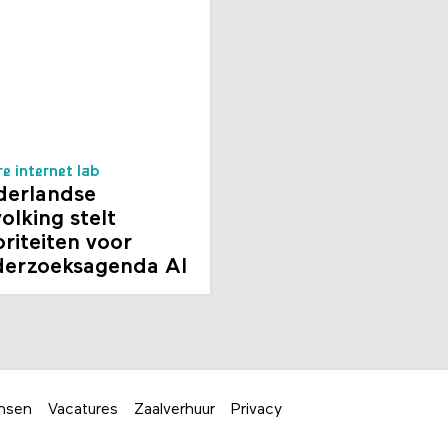
re internet lab
derlandse
olking stelt
oriteiten voor
derzoeksagenda AI
nsen
Vacatures
Zaalverhuur
Privacy