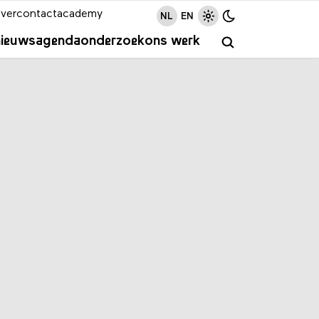
ver
contact
academy
NL
EN
nieuws
agenda
onderzoek
ons werk