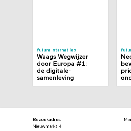
future internet lab
futu
Waags Wegwijzer
Ne
door Europa #1:
bev
de digitale­
pri
samenleving
on
Bezoekadres
Me
Nieuwmarkt 4