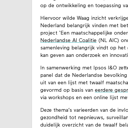
op de ontwikkeling en toepassing va
Hiervoor wilde Waag inzicht verkrij
Nederland belangrijk vinden met betr
project ‘Een maatschappelijke onde
Nederlandse AI Coalitie
(NL AIC) on
samenleving belangrijk vindt op het 
kan geven aan onderzoek en innovati
In samenwerking met Ipsos I&O zette 
panel dat de Nederlandse bevolking
uit van een lijst met twaalf maatsch
gevormd op basis van
eerdere gesp
via workshops en een online lijst m
Deze thema’s varieerden van de invl
gezondheid tot nepnieuws, surveilla
duidelijk overzicht van de twaalf bel