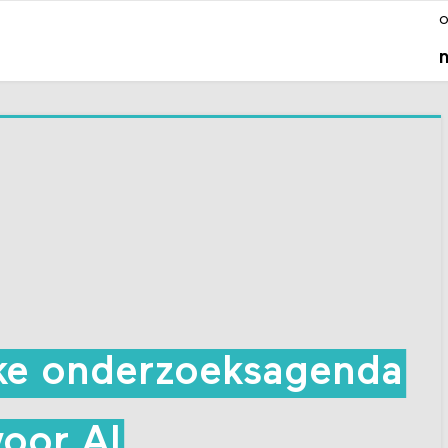
o
ke onderzoeksagenda
voor AI