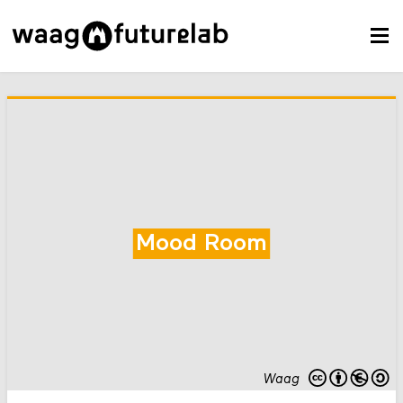
Mood Room
Waag