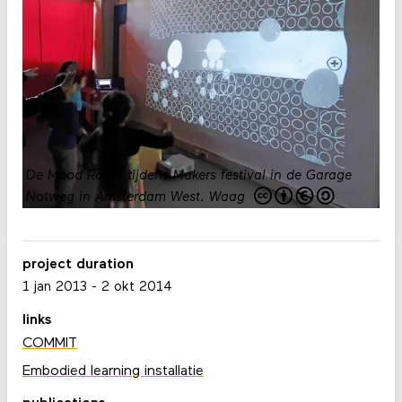
De Mood Room tijdens Makers festival in de Garage
Notweg in Amsterdam West.
Waag
project duration
1 jan 2013
-
2 okt 2014
links
COMMIT
Embodied learning installatie