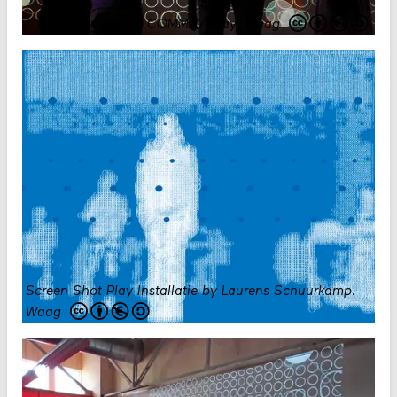
Mood Room, COMMIT/ Play
.
Waag
Screen Shot Play Installatie by Laurens Schuurkamp
.
Waag