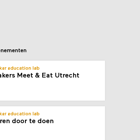
enementen
er education lab
kers Meet & Eat Utrecht
er education lab
ren door te doen