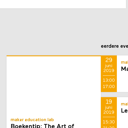
eerdere ev
29
mak
juni
Ma
2019
13:00
17:00
19
mak
juni
Le
2019
maker education lab
15:30
Boekentip: The Art of