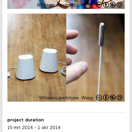
Whiskers electronics
.
Waag
Whiskers prototype
.
Waag
project duration
15 mrt 2014
-
1 okt 2014