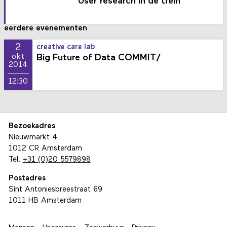
User research in de trein
eerdere evenementen
2
creative care lab
Big Future of Data COMMIT/
okt
2014
12:30
Bezoekadres
Nieuwmarkt 4
1012 CR Amsterdam
Tel.
+31 (0)20 5579898
Postadres
Sint Antoniesbreestraat 69
1011 HB Amsterdam