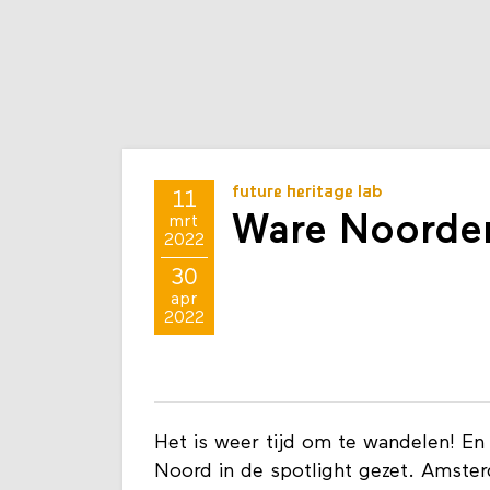
future heritage lab
11
Ware Noorden
mrt
2022
30
apr
2022
Het is weer tijd om te wandelen! En
Noord in de spotlight gezet. Amste