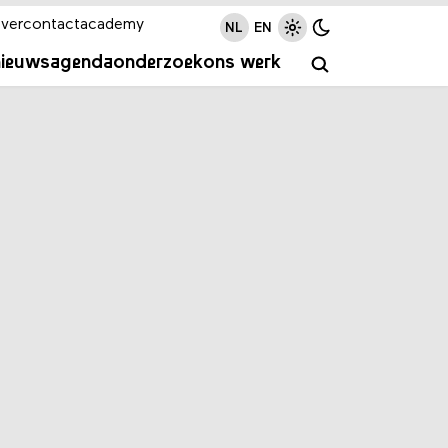
ver
contact
academy
NL
EN
nieuws
agenda
onderzoek
ons werk