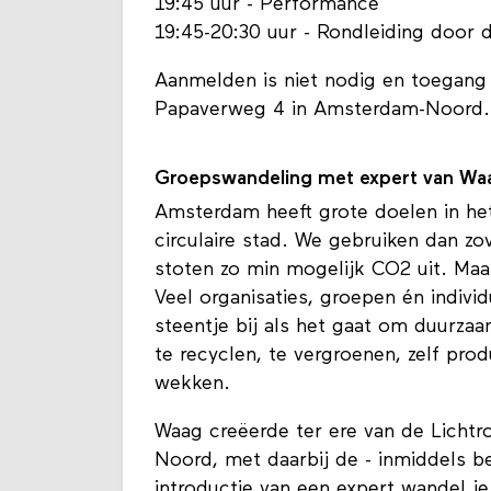
19:45 uur - Performance
19:45-20:30 uur - Rondleiding door 
Aanmelden is niet nodig en toegang i
Papaverweg 4 in Amsterdam-Noord.
Groepswandeling met expert van Wa
Amsterdam heeft grote doelen in het 
circulaire stad. We gebruiken dan z
stoten zo min mogelijk CO2 uit. Maar
Veel organisaties, groepen én indiv
steentje bij als het gaat om duurzaa
te recyclen, te vergroenen, zelf pr
wekken.
Waag creëerde ter ere van de Licht
Noord, met daarbij de - inmiddels b
introductie van een expert wandel j