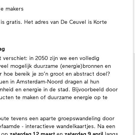
de makers
s gratis. Het adres van De Ceuvel is Korte
ag
verschiet: in 2050 zijn we een volledig
oveel mogelijk duurzame (energie)bronnen en
 hoe bereik je zo’n groot en abstract doel?
iduen in Amsterdam-Noord dragen al hun
mheid en energie in de stad. Bijvoorbeeld door
oducten te maken of duurzame energie op te
route tevens een aparte groepswandeling door
efaamde - interactieve wandelkaartjes. Na een
e op
zaterdag 12 maart
en
zaterdag 9 april
langs