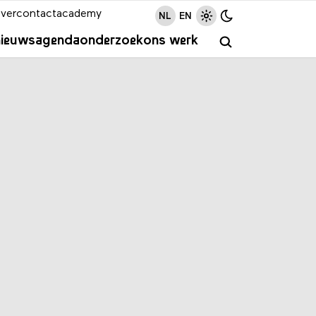
ver
contact
academy
NL
EN
nieuws
agenda
onderzoek
ons werk