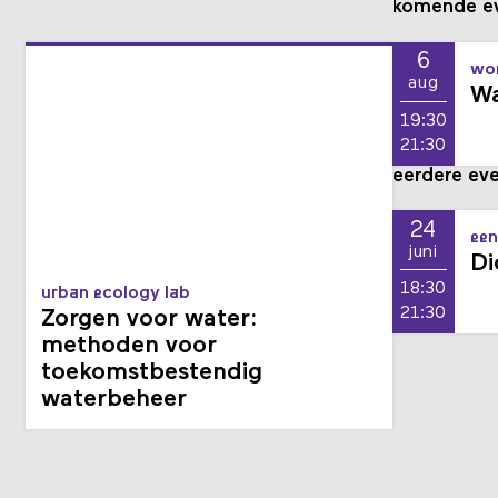
komende e
6
wor
aug
Wa
19:30
21:30
eerdere ev
24
een
juni
Di
18:30
urban ecology lab
21:30
Zorgen voor water:
methoden voor
toekomstbestendig
waterbeheer