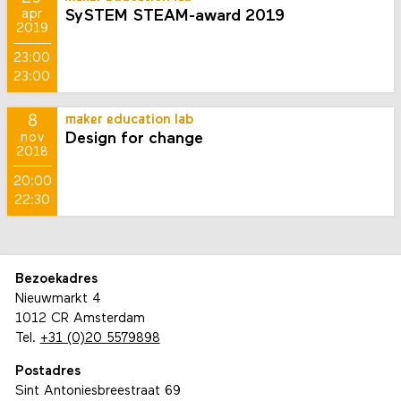
SySTEM STEAM-award 2019
apr
2019
23:00
23:00
8
maker education lab
Design for change
nov
2018
20:00
22:30
Bezoekadres
Nieuwmarkt 4
1012 CR Amsterdam
Tel.
+31 (0)20 5579898
Postadres
Sint Antoniesbreestraat 69