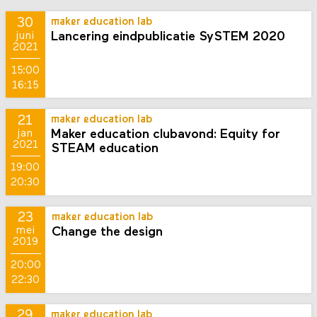
30
maker education lab
Lancering eindpublicatie SySTEM 2020
juni
2021
15:00
16:15
21
maker education lab
Maker education clubavond: Equity for
jan
2021
STEAM education
19:00
20:30
23
maker education lab
Change the design
mei
2019
20:00
22:30
29
maker education lab