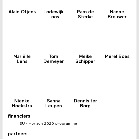
Alain Otjens
Lodewijk
Pam de
Nanne
Loos
Sterke
Brouwer
Mariëlle
Tom
Meike
Merel Boes
Lens
Demeyer
Schipper
Nienke
Sanna
Dennis ter
Hoekstra
Leupen
Borg
financiers
EU - Horizon 2020 programme
partners