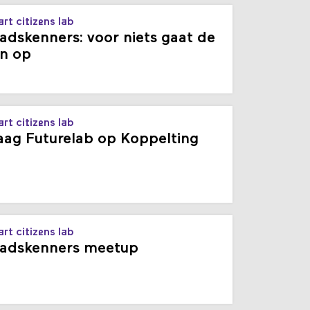
rt citizens lab
adskenners: voor niets gaat de
n op
rt citizens lab
ag Futurelab op Koppelting
rt citizens lab
adskenners meetup