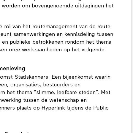
psagenda (NWA) onderzoekt hoe gebieden
 worden om bovengenoemde uitdagingen het
de rol van het routemanagement van de route
steunt samenwerkingen en kennisdeling tussen
e en publieke betrokkenen rondom het thema
ssen onze werkzaamheden op het volgende:
amenleving
nkomst Stadskenners. Een bijeenkomst waarin
ven, organisaties, bestuurders en
het thema “slimme, leefbare steden”. Met
menwerking tussen de wetenschap en
nners plaats op Hyperlink tijdens de Public