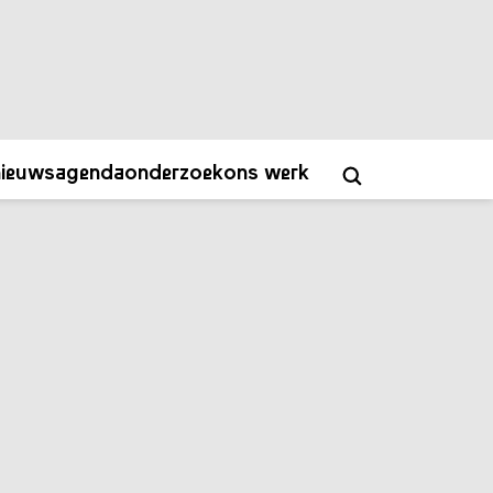
ver
contact
academy
NL
EN
nieuws
agenda
onderzoek
ons werk