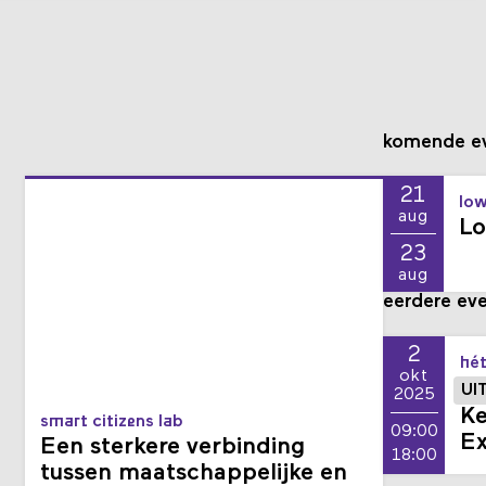
komende e
21
low
aug
Lo
23
aug
eerdere ev
2
hét
okt
UI
2025
Ke
smart citizens lab
09:00
E
Een sterkere verbinding
18:00