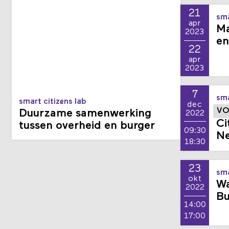
21
sma
apr
Ma
2023
en
22
apr
2023
7
sma
smart citizens lab
dec
VO
Duurzame samenwerking
2022
Ci
tussen overheid en burger
09:30
Ne
18:30
23
sma
okt
Wa
2022
Bu
14:00