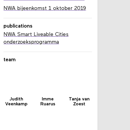
NWA: route Smart Liveable Cities
NWA bijeenkomst 1 oktober 2019
publications
NWA Smart Liveable Cities
onderzoeksprogramma
team
Judith
Imme
Tanja van
Veenkamp
Ruarus
Zoest