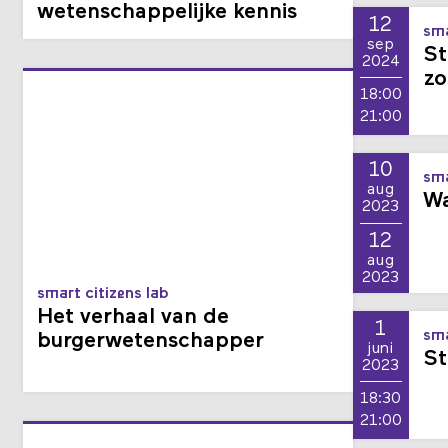
tussen maatschappelijke en
wetenschappelijke kennis
12
sma
sep
St
2024
zo
18:00
21:00
10
sma
aug
Wa
2023
12
aug
2023
smart citizens lab
Het verhaal van de
1
sma
burgerwetenschapper
juni
St
2023
18:30
21:00